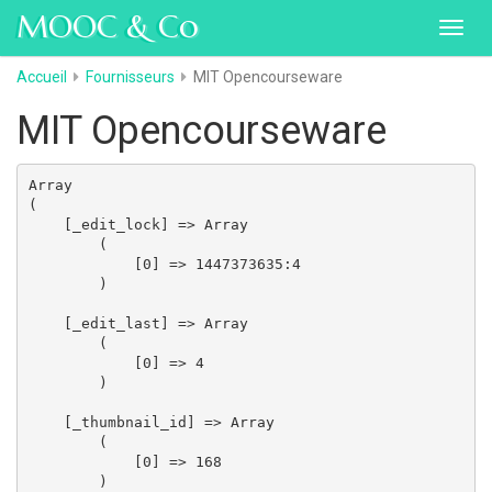
MOOC & Co
Toggl
navig
Accueil
Fournisseurs
MIT Opencourseware
MIT Opencourseware
Array

(

    [_edit_lock] => Array

        (

            [0] => 1447373635:4

        )

    [_edit_last] => Array

        (

            [0] => 4

        )

    [_thumbnail_id] => Array

        (

            [0] => 168

        )
