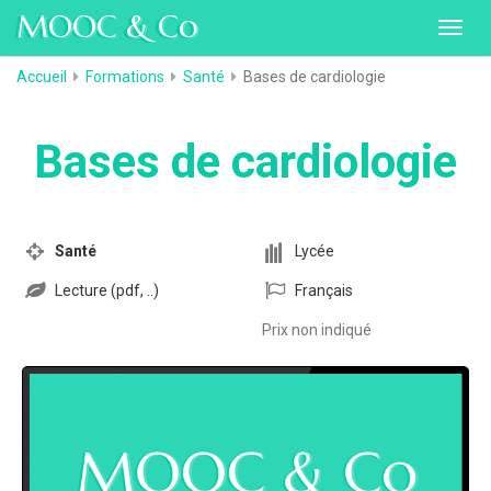
MOOC & Co
Toggl
navig
Accueil
Formations
Santé
Bases de cardiologie
Bases de cardiologie
Santé
Lycée
Lecture (pdf, ..)
Français
Prix non indiqué