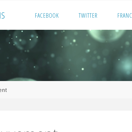
I
S
FACEBOOK
TWITTER
FRANC
ent