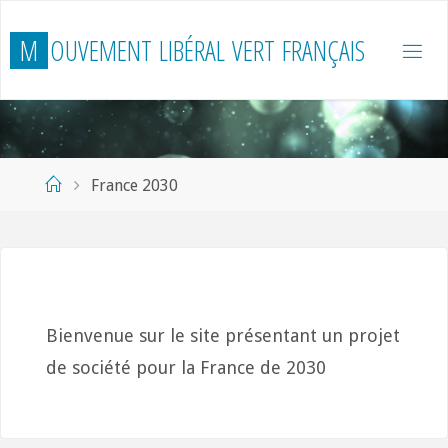
Skip
M
O
U
V
E
M
E
N
T
L
I
B
É
R
A
L
V
E
R
T
F
R
A
N
Ç
A
I
S
to
content
Home
France 2030
Bienvenue sur le site présentant un projet
de société pour la France de 2030