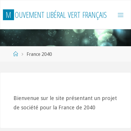
Skip
M
O
U
V
E
M
E
N
T
L
I
B
É
R
A
L
V
E
R
T
F
R
A
N
Ç
A
I
S
to
content
Home
France 2040
Bienvenue sur le site présentant un projet
de société pour la France de 2040