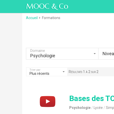
MOOC & Co
Accueil
Formations
Domaine
Nive
Psychologie
Trier par
Résultats 1 à 2 sur 2
Plus récents
Bases des T
Psychologie
Lycée
Simp