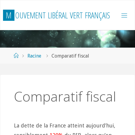
Skip
M
O
U
V
E
M
E
N
T
L
I
B
É
R
A
L
V
E
R
T
F
R
A
N
Ç
A
I
S
to
content
Home
Racine
Comparatif fiscal
Comparatif fiscal
La dette de la France atteint aujourd’hui,