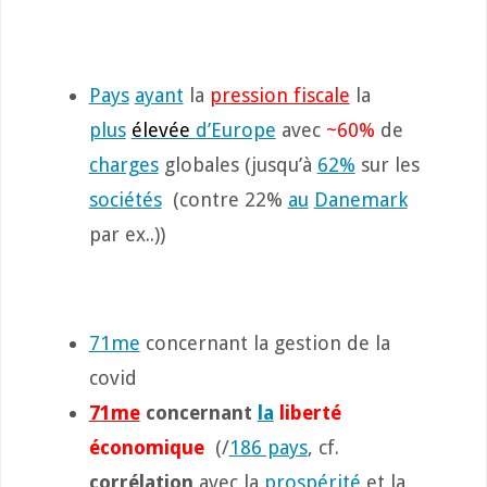
Pays
ayant
la
pression fiscale
la
plus
élevée
d’Europe
avec
~60%
de
charges
globales (jusqu’à
62%
sur les
sociétés
(contre 22%
au
Danemark
par ex..))
71me
concernant la gestion de la
covid
71me
concernant
la
liberté
économique
(/
186 pays
, cf.
corrélation
avec la
prospérité
et la